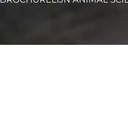
nimal Sciences
steekmap