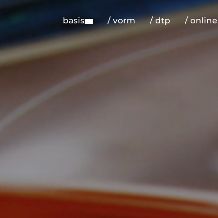
basis
/ vorm
/ dtp
/ online