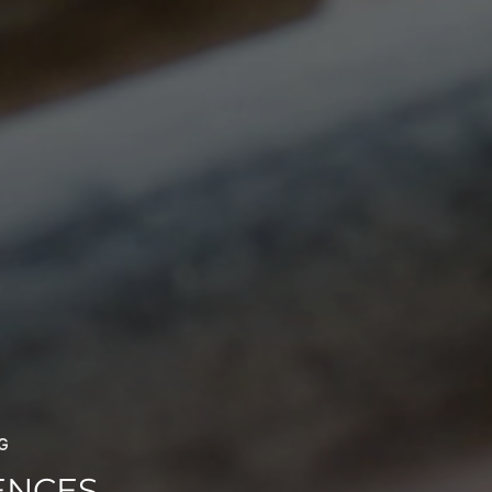
G
ENCES