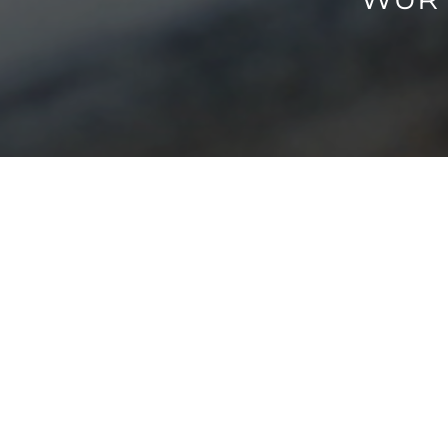
Brochurelijn A
Opdracht
Vormgeving brochurelijn en in
Opdrachtgever
Wageningen UR