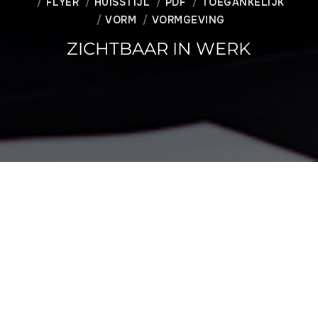
FLYER
HUISSTIJL
PDF
TOEGANKELIJK
VORM
VORMGEVING
ZICHTBAAR IN WERK
Opdracht
Uitwerking huisstijl Zichtbaar in Werk
Opdrachtgever
Zichtbaar in werk / Bartimeus
Zichtbaar in Werk is het landelijke informatie- en