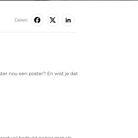
Delen:
ter nou een poster? En wist je dat
groot vel bedrukt papier met als