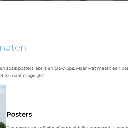
rmaten
n zoals posters, abri’s en blow-ups. Maar wat maakt een pos
oot formaat mogelijk?
Posters
Een poster, ook affiche of aanplakbiljet genoemd, is een 