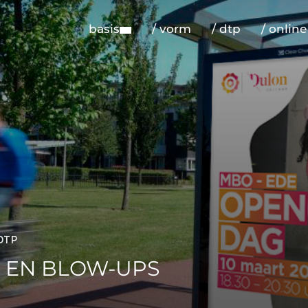
basis
/ vorm
/ dtp
/ online
DTP
S EN BLOW-UPS