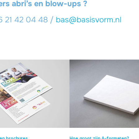
ers abri’s en blow-ups ?
6 21 42 04 48 /
bas@basisvorm.nl
 en brochures
Hoe groot zijn A-formaten?