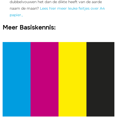
dubbelvouwen het dan de dikte heeft van de aarde
naam de maan?
Lees hier meer leuke feitjes over A4
papier.,
Meer Basiskennis: