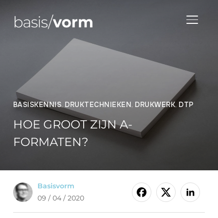
TOGGLE
BASISKENNIS
,
DRUKTECHNIEKEN
,
DRUKWERK
,
DTP
HOE GROOT ZIJN A-
FORMATEN?
Basisvorm
09 / 04 / 2020