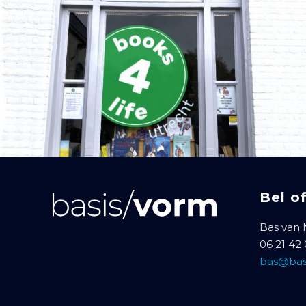
Bel o
Bas van
06 21 42
bas@bas