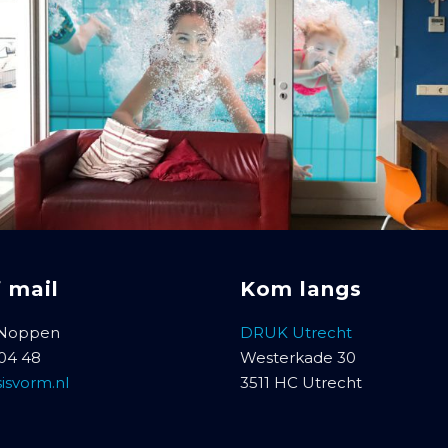
f mail
Kom langs
 Noppen
DRUK Utrecht
 04 48
Westerkade 30
isvorm.nl
3511 HC Utrecht