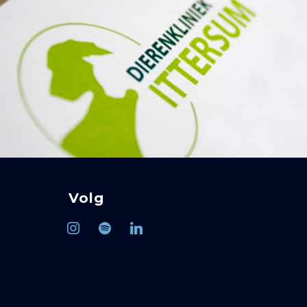
Volg
instagram
spotify
linkedin