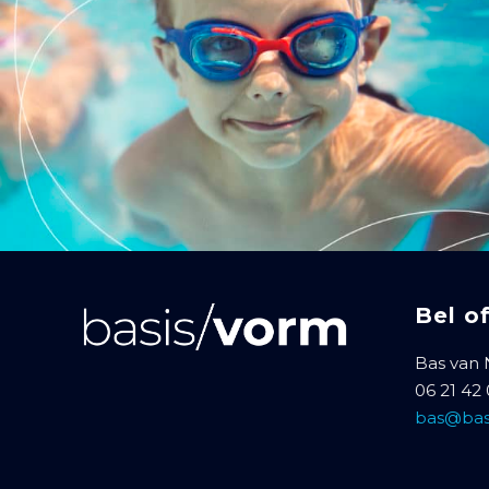
Bel o
Bas van
06 21 42
bas@bas