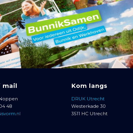
f mail
Kom langs
 Noppen
DRUK Utrecht
 04 48
Westerkade 30
isvorm.nl
3511 HC Utrecht