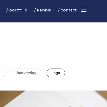
/ portfolio
/ kennis
/ contact
TOGGLE ZIJB
a
Jaarverslag
Logo