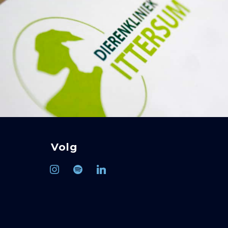
Volg
instagram
spotify
linkedin