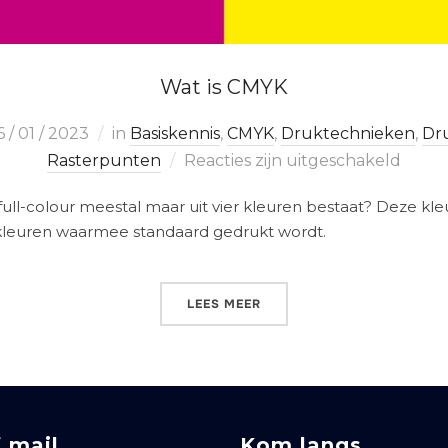
Wat is CMYK
6 / 01 / 2023
in
Basiskennis
,
CMYK
,
Druktechnieken
,
Dr
Rasterpunten
Reacties zijn uitgeschakeld
 full-colour meestal maar uit vier kleuren bestaat? Deze k
kleuren waarmee standaard gedrukt wordt.
LEES MEER
f mail
Kom langs