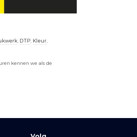
ukwerk
,
DTP
,
Kleur
,
leuren kennen we als de
Volg