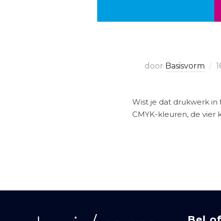
door
Basisvorm
1
Wist je dat drukwerk in
CMYK-kleuren, de vier 
Bel o