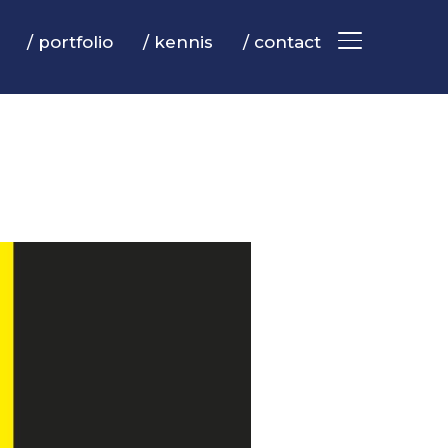
/ portfolio
/ kennis
/ contact
TOGGLE ZIJB