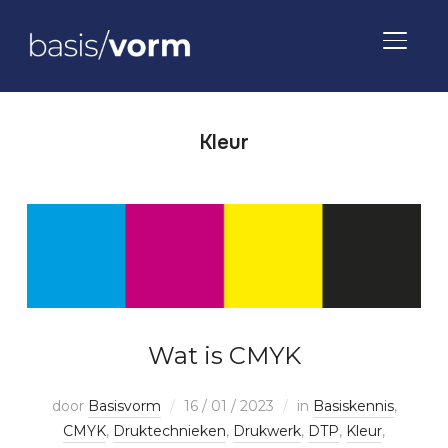
TOGGLE
Kleur
Wat is CMYK
door
Basisvorm
16 / 01 / 2023
in
Basiskennis
,
CMYK
,
Druktechnieken
,
Drukwerk
,
DTP
,
Kleur
,